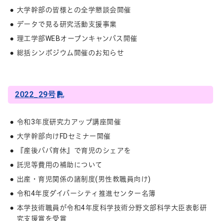
大学幹部の皆様との全学懇談会開催
データで見る研究活動支援事業
理工学部WEBオープンキャンパス開催
総括シンポジウム開催のお知らせ
2022_29号
令和3年度研究力アップ講座開催
大学幹部向けFDセミナー開催
『産後パパ育休』で育児のシェアを
託児等費用の補助について
出産・育児関係の諸制度(男性教職員向け)
令和4年度ダイバーシティ推進センター名簿
本学技術職員が令和4年度科学技術分野文部科学大臣表彰研
究支援賞を受賞