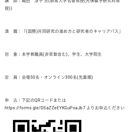
講 師：嶋田 淳子 氏(群馬大学名誉教授(元保健学研究科教
授))
演 題：「(国際)共同研究の進め方と研究者のキャリアパス」
対 象：本学教職員(非常勤含む)、学生、大学院生
定 員：会場50名・オンライン300名(先着順)
申 込：下記のQRコードまたは
https://forms.gle/DSaZZeEYKGuPoaJb7 よりお申込ください