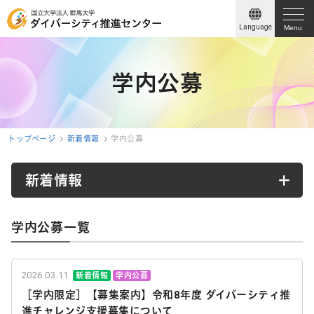
Language
Menu
学内公募
トップページ
新着情報
学内公募
新着情報
学内公募
一覧
2026.03.11
新着情報
学内公募
［学内限定］【募集案内】令和8年度 ダイバーシティ推
進チャレンジ支援募集について